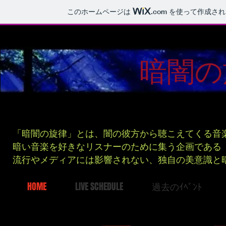
このホームページは
.com
を使って作成され
暗闇の
「暗闇の旋律」とは、闇の彼方から聴こえてくる音
暗い音楽を好きなリスナーのために集う企画である
流行やメディアには影響されない、独自の美意識と
HOME
LIVE SCHEDULE
過去のｲﾍﾞﾝﾄ